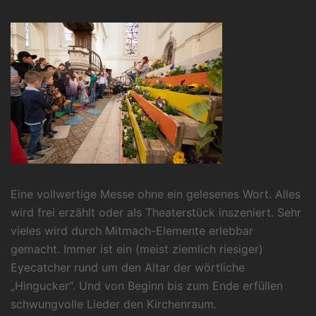
Eine vollwertige Messe ohne ein gelesenes Wort. Alles
wird frei erzählt oder als Theaterstück inszeniert. Sehr
vieles wird durch Mitmach-Elemente erlebbar
gemacht. Immer ist ein (meist ziemlich riesiger)
Eyecatcher rund um den Altar der wörtliche
„Hingucker“. Und von Beginn bis zum Ende erfüllen
schwungvolle Lieder den Kirchenraum.