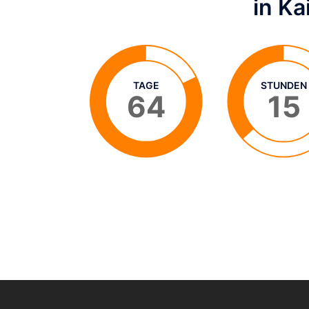
in Ka
TAGE
STUNDEN
64
15