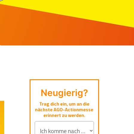
Neugierig?
Trag dich ein, um an die
nächste AGO-Actionmesse
erinnert zu werden.