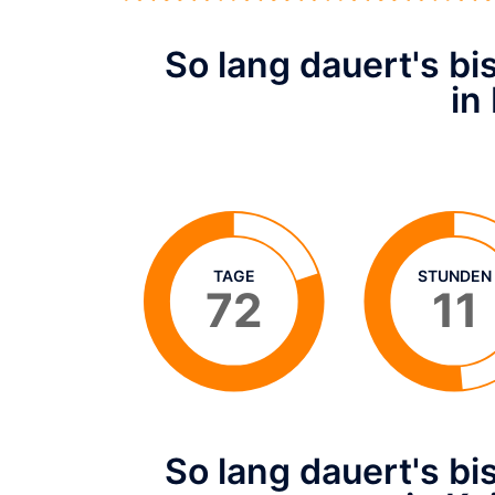
So lang dauert's b
in
TAGE
STUNDEN
72
11
So lang dauert's b