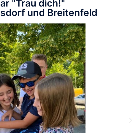
ar "Trau dich!"
rsdorf und Breitenfeld