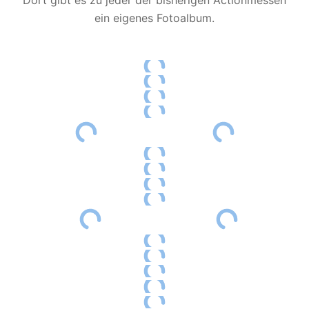
ein eigenes Fotoalbum.
2025-06-01 AGO "Verleiht Flügel!"
2025-04-27 AGO "Hast du Worte?"
2025-02-23 AGO BF Gefühl? Voll!
2024-12-24 AGO-Kinderkrippenfeier
2024-10-20 BF AGO "Tanke schön!"
2024-10-06 MS AGO "Tanke schön!"
2024-06-09 BF AGO "Ich lass mich fallen"
2024-04-21 AGO "Ich hab das Zeug dazu" KE
2024-01-28 AGO "Ich glaub ich spinn!" – Best-of
2023-12-24 AGO-Kinderkrippenfeier "Ich Leuchte"
2023-10-15 AGO "Da steh ich drauf!" KE
2023-10-08 AGO "Da steh ich drauf!"
BF
2023-10-01 AGO "Da steh ich drauf!" MS
2023-06-18 AGO Vitaminbombe
2023-04-16 AGO "Aufbauen" Breitenfeld
2022-12-24 BF AGO "Traumhaft"