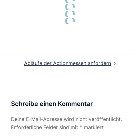
2019-02-17 AGO "Kraftpaket"
2018-12-09 AGO "Scheinwerfer"
2018-10-21 AGO "Zum Glück"
2018-09-09 AGO "Freundschaftsband"
Abläufe der Actionmessen anfordern
Schreibe einen Kommentar
Deine E-Mail-Adresse wird nicht veröffentlicht.
Erforderliche Felder sind mit
*
markiert